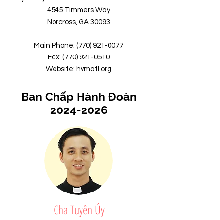
4545 Timmers Way
Norcross, GA 30093
Main Phone:
(770) 921-0077
Fax:
(770) 921-0510
Website:
hvmatl.org
Ban Chấp Hành Đoàn
2024-2026
Cha Tuyên Úy