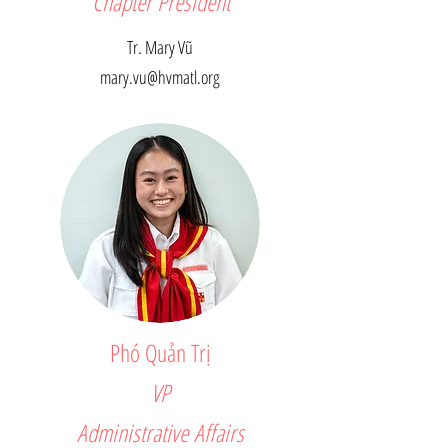
Chapter President
Tr. Mary Vũ
mary.vu@hvmatl.org
Phó Quản Trị
VP
Administrative Affairs